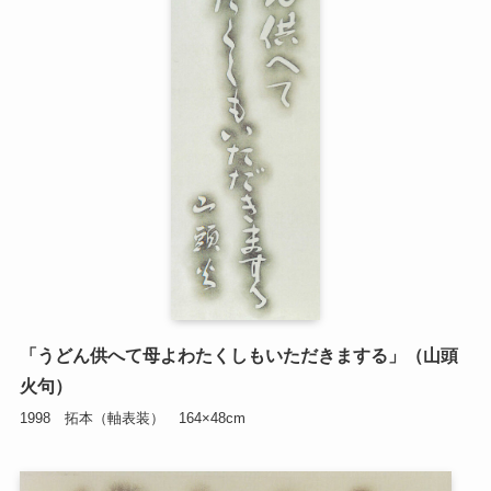
「うどん供へて母よわたくしもいただきまする」（山頭
火句）
1998 拓本（軸表装） 164×48cm