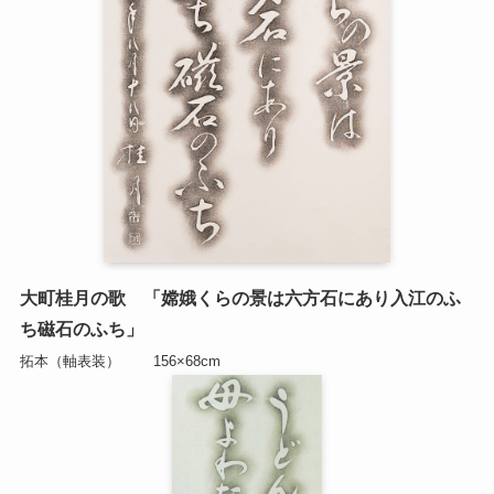
大町桂月の歌 「嫦娥くらの景は六方石にあり入江のふ
ち磁石のふち」
拓本（軸表装） 156×68cm