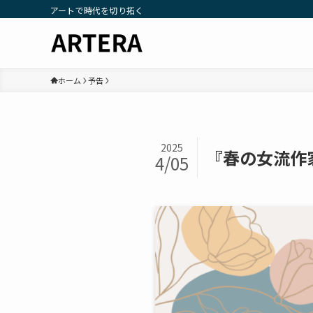
アートで時代を切り拓く
ホーム
予告
2025
『春の女流作
4/05