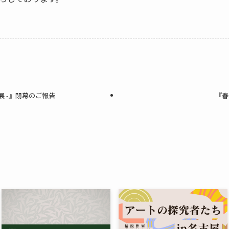
展 -』閉幕のご報告
『春