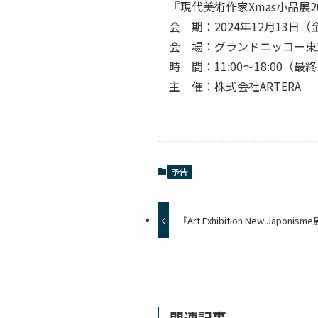
『現代美術作家Xmas小品展2
会 期：2024年12月13日（
会 場：グランドニッコー東京台
時 間：11:00～18:00（最
主 催：株式会社ARTERA
予告
『Art Exhibition New Japo
関連記事